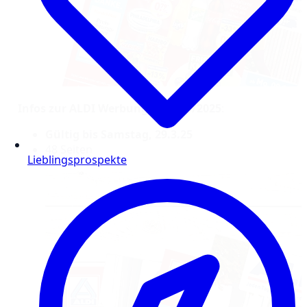
Infos zur ALDI Werbung – KW 13/2025
:
Gültig bis Samstag, 29.3.25
48 Seiten
Lieblingsprospekte