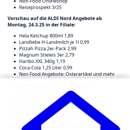
Non-Food Onlineshop
Reiseprospekt 3/25
Vorschau auf die ALDI Nord Angebote ab
Montag, 24.3.25 in der Filiale:
Hela Ketchup 800ml 1,89
Landliebe H-Landmilch je 1l 0,99
Pizzah Pizza 2er-Pack 2,99
Magnum Stieleis 3er 2,79
Haribo XXL 340g 1,19
Coca-Cola 1,25 Liter 0,99
Non Food Angebote: Osterartikel und mehr
Ab Donnerstag, 27.3.2025 im Angebot:
Ehrmann Desserts je 115g 0,33
Nusskati Milch-Nuss-Creme 200g 1,19
sun snacks Salzbrezeln 250g 0,79
Non-Food: Grillartikel usw.
Nur am Samstag:
Leibniz Pickup 11 Stk. 2,99