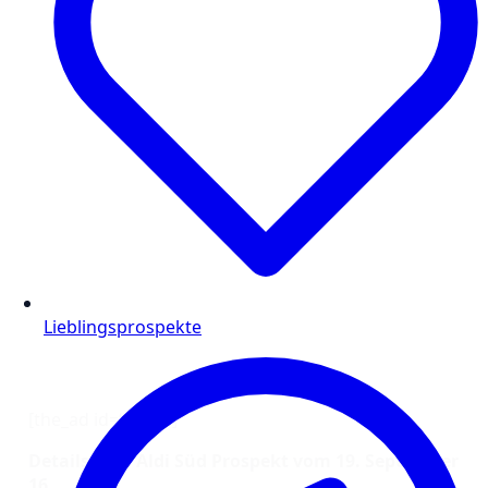
Lieblingsprospekte
[the_ad id=“1316″]
Details zum Aldi Süd Prospekt vom 19. September
16