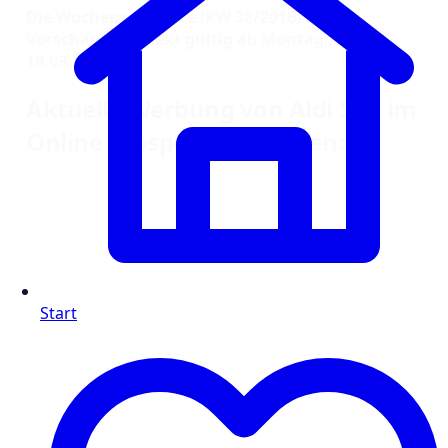
Die Wochenangebote (KW 38/2016) in der
Vorschau. Prospekt gültig ab Montag, dem
19.09.16
Aktuelle Werbung von Aldi Süd im
Online Prospekt entdecken:
Start