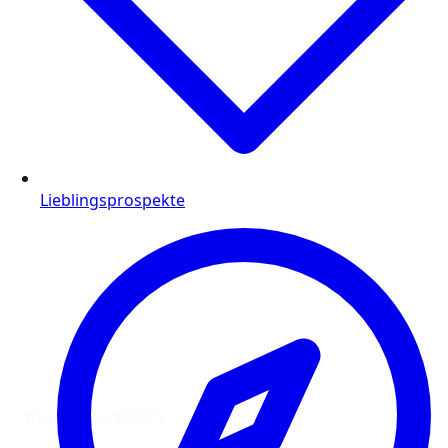
Lieblingsprospekte
[the_ad id=“8350″]