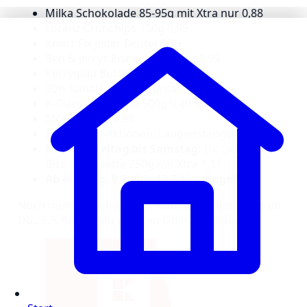
Milka Schokolade 85-95g mit Xtra nur 0,88
Lorenz Crunchips 150g 0,99
Knorr Fix jeder Beutel 0,39
Ben & Jerrys Eisbecher 465ml 3,99
Kerrygold Butter 250g 1,99
30% Rabatt auf alle Suntat Produkte
K-Classic Tomaten 500g 0,49 statt 0,69
Monster 0,5l 0,88
Backwaren-Aktionen: Laugenstange 0,25
Nur am Freitag bis Samstag:
Dr. Oetker
Bistro Baguette 250g mit Xtra 1,11
Ab Montag, 9.3. (bis 12.3.) im Angebot:
Noch mehr Angebote von Kaufland in der Filiale ab
Do., 5.3. findest du oben im Online-Prospekt.