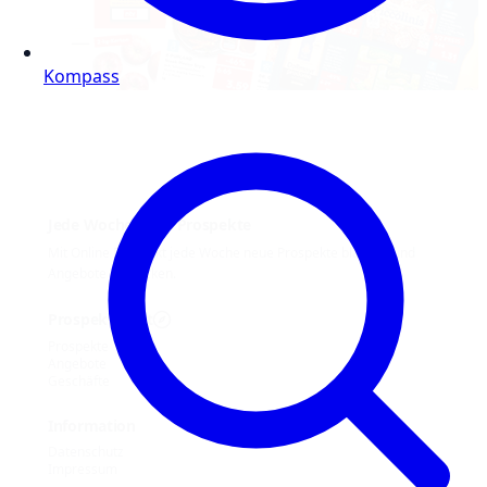
Kompass
Jede Woche neue Prospekte
Mit Online Prospekt jede Woche neue Prospekte blättern und
Angebote entdecken.
Prospekt-Welt
Prospekte
Angebote
Geschäfte
Information
Datenschutz
Impressum