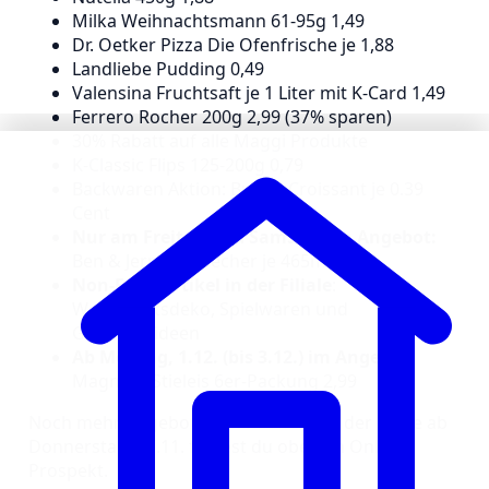
Milka Weihnachtsmann 61-95g 1,49
Dr. Oetker Pizza Die Ofenfrische je 1,88
Landliebe Pudding 0,49
Valensina Fruchtsaft je 1 Liter mit K-Card 1,49
Ferrero Rocher 200g 2,99 (37% sparen)
30% Rabatt auf alle Maggi Produkte
K-Classic Flips 125-200g 0,79
Backwaren Aktion: Butter-Croissant je 0.39
Cent
Nur am Freitag und Samstag im Angebot:
Ben & Jerrys Eisbecher je 465ml 3,49
Non-Food Artikel in der Filiale
:
Weihnachtsdeko, Spielwaren und
Geschenkideen
Ab Montag, 1.12. (bis 3.12.) im Angebot:
Magnum Stieleis 6er-Packung 2,99
Noch mehr Angebote von Kaufland in der Filiale ab
Donnerstag, 27.11. findest du oben im Online-
Prospekt.