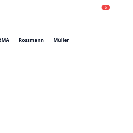
0
Einkaufsliste
Hell
RMA
Rossmann
Müller