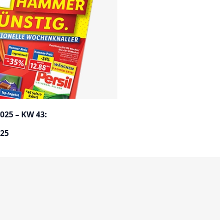
025 – KW 43:
025