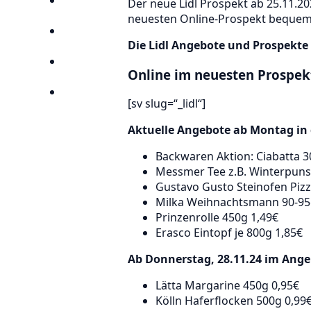
Der neue Lidl Prospekt ab 25.11.202
Anbieter
neuesten Online-Prospekt bequem i
Suchen
Die Lidl Angebote und Prospekte 
Lieblingsprospekte
Online im neuesten Prospekt
Kompass
[sv slug=“_lidl“]
Aktuelle Angebote ab Montag in d
Backwaren Aktion: Ciabatta 300
Messmer Tee z.B. Winterpuns
Gustavo Gusto Steinofen Pizz
Milka Weihnachtsmann 90-95
Prinzenrolle 450g 1,49€
Erasco Eintopf je 800g 1,85€
Ab Donnerstag, 28.11.24 im Ange
Lätta Margarine 450g 0,95€
Kölln Haferflocken 500g 0,99