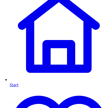
Start
[the_ad id=“1316″]