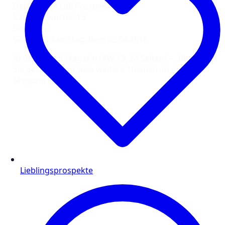
Details zum Lidl Prospekt
Kalenderwoche: 13
Seiten: 10
Gültig bis Samstag, dem 02.04.2016
Aktuelles Lidl Magazin (KW 13, 24 Seiten) – „Bleiben
Sie gesund“ und viele weitere Themen im neuen
Magazin von Lidl:
Lieblingsprospekte