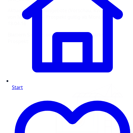
Aktuelle Wochenangebote (Vorschau, KW 16/2016)
von Marktkauf – Prospekt gültig ab Montag, dem
18.04.16
Blättern Sie jetzt online im aktuellen Marktkauf
Prospekt:
Start