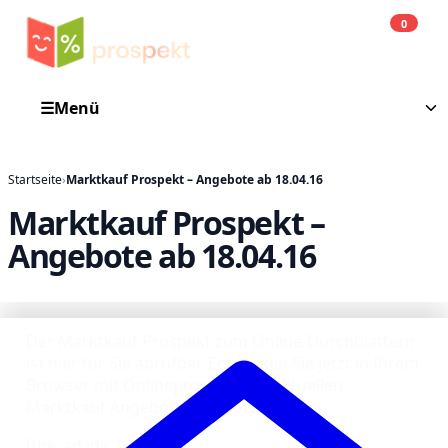
0
Einkauf
He
☰
Menü
Startseite
›
Marktkauf Prospekt – Angebote ab 18.04.16
Marktkauf Prospekt –
Angebote ab 18.04.16
Der Marktkauf Prospekt zum Online-Durchblättern
ist hier für Sie abrufbar. Entdecken Sie jetzt in Ihrem
Browser mit Onlineprospekt die aktuellen
Marktkauf Angebote der Woche.
[the_ad id=“1316″]