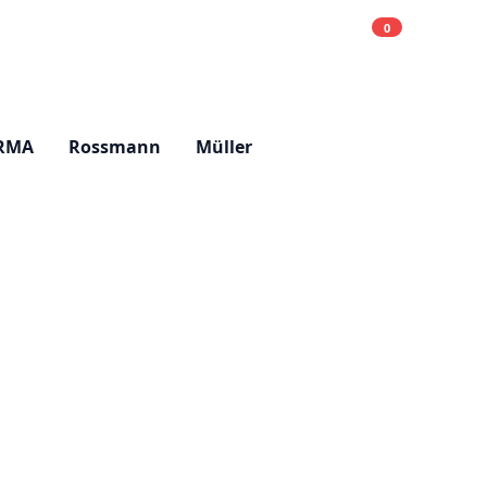
0
Einkaufsliste
Hell
RMA
Rossmann
Müller