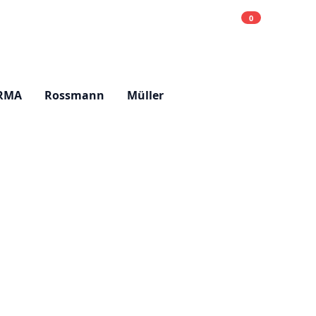
0
Einkaufsliste
Hell
RMA
Rossmann
Müller