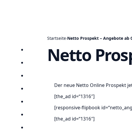
Startseite
›
Netto Prospekt – Angebote ab 0
Netto Pros
Startseite
Prospekte
Angebote
Der neue Netto Online Prospekt je
Anbieter
[the_ad id=“1316″]
Suchen
[responsive-flipbook id=“netto_an
Lieblingsprospekte
[the_ad id=“1316″]
Kompass