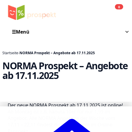
0
Einkauf
He
☰
Menü
Startseite
›
NORMA Prospekt – Angebote ab 17.11.2025
NORMA Prospekt – Angebote
ab 17.11.2025
Der neue NORMA Prospekt ab 17.11.2025 ist online!
Ab Montag ist z.B. hanuta 10er für nur 1,99 im
Angebot. Alle NORMA Angebote der Woche vom
17.11 – 22.11 findest du hier bequem im Online-
Prospekt.