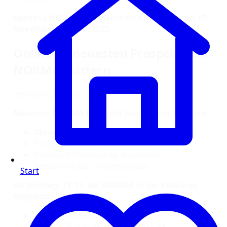
Aktuelle NORMA Prospekte und Angebote ab 17.
November – KW 47/2025
Online im neuesten Prospekt von
NORMA blättern
[sv slug=“_norma“]
Neuester NORMA Prospekt zum Online Blättern:
Aktueller Wochenprospekt ab 17.11.2025
Prospekt nächste Woche ab 24.11.2025
Norma24 (Onlineshop Angebote),
Bestellmagazin, Reisemagazin
Start
Ab Montag, 17.11. bei NORMA in der Filiale im
Angebot:
Schogetten Schokolade je 100g 1,11
Danone Fruchtzwerge 12x50g 2,88