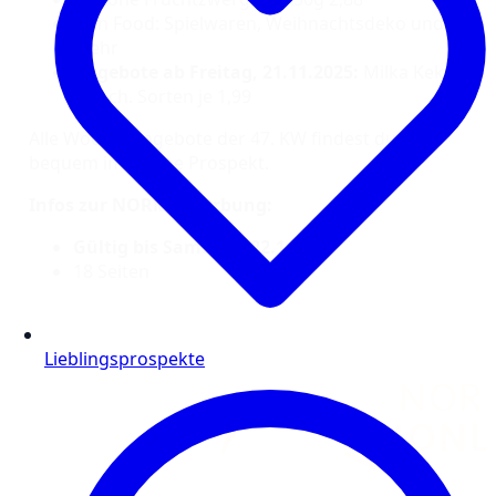
Non Food: Spielwaren, Weihnachtsdeko und
mehr
Angebote ab Freitag, 21.11.2025:
Milka Kekse
versch. Sorten je 1,99
Alle Wochenangebote der 47. KW findest du oben
bequem im Online Prospekt.
Infos zur NORMA Werbung:
Gültig bis Samstag, 22.11.25
18 Seiten
Lieblingsprospekte