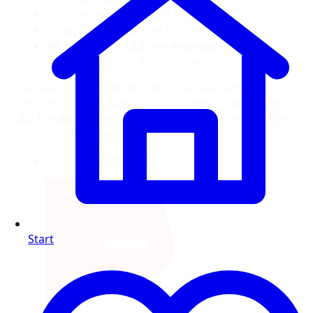
Schogetten Schokolade je 100g 1,11
Maggi Fix jeder Beutel 0,39
Ab Mittwoch, 13.5. im Angebot:
Froop
Joghurt je 150g 0,39 (50% sparen)
Das war nur ein kleiner Vorschau aus dem
Werbeprospekt. Alle PENNY Wochenangebote der
20. KW ab 11.5.
in der Filiale findest du hier bequem
im Online Prospekt.
Neuester REWE Prospekt
Start