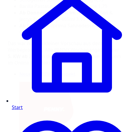
Barilla Pastasauce jede 400-g-Dose 1,79
Ab Donnerstag, 29.1. im Angebot:
Ben &
Jerrys Eisbecher je 465ml 3,99
Ab Freitag:
Milprima Sahnedessert je 200g
0,29
Das war nur ein kleiner Vorschau aus dem
Werbeprospekt. Alle PENNY Wochenangebote der
5. KW ab 26.1.
in der Filiale findest du hier bequem
im Online Prospekt.
Neuester REWE Prospekt
Start