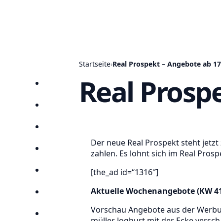
Startseite
›
Real Prospekt – Angebote ab 17
Real Prosp
Startseite
Prospekte
Angebote
Der neue Real Prospekt steht jetz
Anbieter
zahlen. Es lohnt sich im Real Pros
[the_ad id=“1316″]
Suchen
Aktuelle Wochenangebote (KW 41/
Lieblingsprospekte
Vorschau Angebote aus der Werbun
Kompass
müller Joghurt mit der Ecke versc