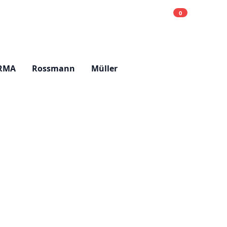
0
Einkaufsliste
Hell
RMA
Rossmann
Müller