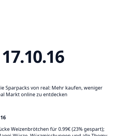
17.10.16
die Sparpacks von real: Mehr kaufen, weniger
eal Markt online zu entdecken
.16
ke Weizenbrötchen für 0.99€ (23% gespart);
f Maggi-Würze, Würzmischungen und alle Thomy-