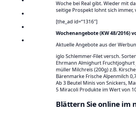
Anbieter
Woche bei Real gibt. Wieder mit da
seitige Prospekt lohnt sich immer,
Suchen
[the_ad id=“1316″]
Lieblingsprospekte
Wochenangebote (KW 48/2016) von
Kompass
Aktuelle Angebote aus der Werbu
iglo Schlemmer-Filet versch. Sorte
Ehrmann Almighurt Fruchtjoghurt j
müller Milchreis (200g) z.B. Kirsc
Bärenmarke Frische Alpenmilch 0,
Ab 3 Beutel Minis von Snickers, Ma
5 Miracoli Produkte im Wert von 10
Blättern Sie online im