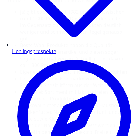
reduziert sind. Das sind die REWE Marken:
ja! gibt es schon seit 1982 und hat inzwischen
rund 1.000 Produkte. Die Eigenmarke kostet
im Gegensatz zu Markenprodukten deutlich
weniger und schmeckt in der Regel genauso
gut
Beste Wahl Produkte haben die Qualität
Lieblingsprospekte
bekannter Markenartikel und bieten sogar
vegane Alternativen an. Aktuell gibt es davon
ca. 1.300 Produkte
Eigenes Bio-Sortiment mit über 450 Produkten
Feine Welt ist die Edelmarke von REWE mit
Fokus auf Spezialitäten aus der Welt
REWE frei: Sortiment mit laktosefreien und
glutenfreien Produkten
ZooRoyal bietet alles rund um das Haustier:
Trockenfutter, Nassfutter, Snacks für Hund,
Katze sowie Kleintieren.
Unter der Non-Food Marke
Vivess
werden
Artikel in den Bereichen Elektro, Freizeit,