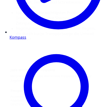
Haushalt, Textilien und Schreibwaren
angeboten
today bietet die wichtigsten Produkte eines
Drogeriemarktes wie Shampoos, Cremes,
Zahnpasta und sogar Sonnenschutz
Regional bietet Produkte aus deiner Region,
die durch kurze Transportwege die Umwelt
Kompass
schonen
Jede Woche neue Prospekte
Mit Online Prospekt jede Woche neue Prospekte blättern und
Angebote entdecken.
Prospekt-Welt
Prospekte
Angebote
Geschäfte