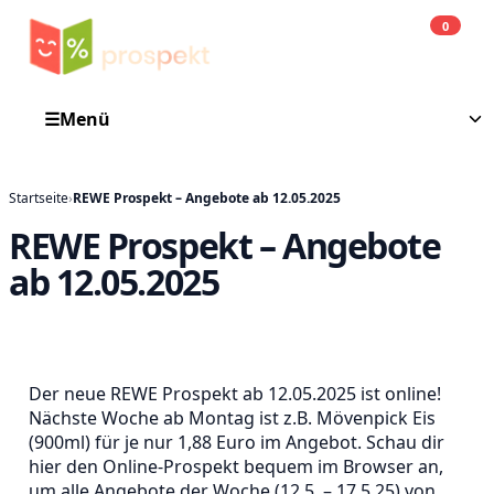
0
Einkauf
He
☰
Menü
Startseite
›
REWE Prospekt – Angebote ab 12.05.2025
REWE Prospekt – Angebote
ab 12.05.2025
Der neue REWE Prospekt ab 12.05.2025 ist online!
Nächste Woche ab Montag ist z.B. Mövenpick Eis
(900ml) für je nur 1,88 Euro im Angebot. Schau dir
hier den Online-Prospekt bequem im Browser an,
um alle Angebote der Woche (12.5. – 17.5.25) von