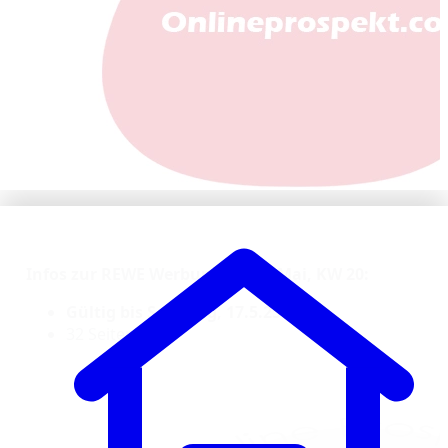
Infos zur REWE Werbung ab 12. Mai, KW 20:
Gültig bis Samstag, 17.5.25
32 Seiten