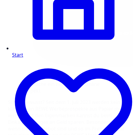
Start
Jede Woche ein neuer REWE Online
Prospekt
Schon gewusst? Seit dem 1. Juli 2023 werden keine
klassischen REWE Werbeprospekte aus Papier mehr
verteilt. Mit den Eigenmarken kannst du beim
Einkaufen einiges an Geld sparen. Besonders dann,
wenn sie im Angebot sind und so im Preis nochmal