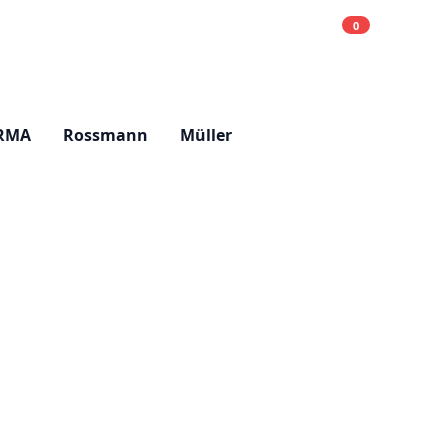
0
Einkaufsliste
Hell
RMA
Rossmann
Müller