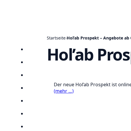
Startseite
›
Hol’ab Prospekt – Angebote ab 
Hol’ab Pros
Startseite
Prospekte
Angebote
Der neue Hol’ab Prospekt ist onlin
Anbieter
(mehr …)
Suchen
Lieblingsprospekte
Kompass