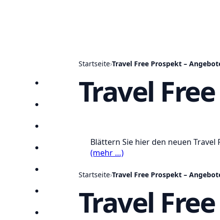
Startseite
›
Travel Free Prospekt – Angebote
Travel Free
Startseite
Prospekte
Angebote
Blättern Sie hier den neuen Trave
Anbieter
(mehr …)
Suchen
Startseite
›
Travel Free Prospekt – Angebote
Travel Free
Lieblingsprospekte
Kompass