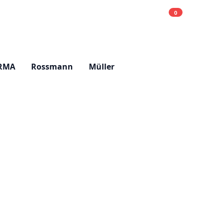
0
Einkaufsliste
Hell
RMA
Rossmann
Müller