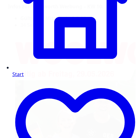
Infos zur Woolworth Werbung – KW 10:
Gültig bis Mittwoch, 8.3.25
34 Seiten
Start