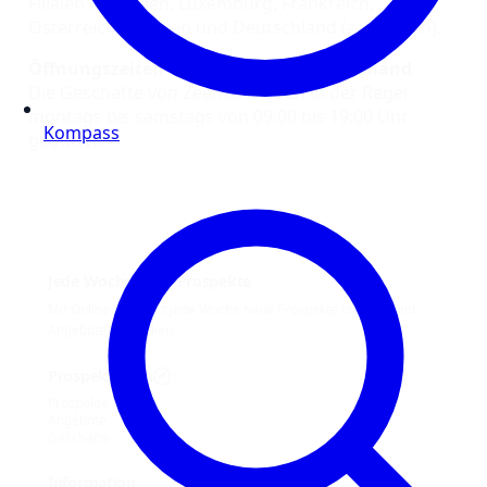
Filialen in Belgien, Luxemburg, Frankreich,
Österreich, Spanien und Deutschland (z. B. Berlin).
Öffnungszeiten von Zeeman in Deutschland
Die Geschäfte von Zeeman haben in der Regel
montags bis samstags von 09:00 bis 19:00 Uhr
Kompass
geöffnet.
Jede Woche neue Prospekte
Mit Online Prospekt jede Woche neue Prospekte blättern und
Angebote entdecken.
Prospekt-Welt
Prospekte
Angebote
Geschäfte
Information