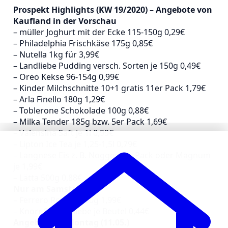
Prospekt Highlights (KW 19/2020) – Angebote von
Kaufland in der Vorschau
– müller Joghurt mit der Ecke 115-150g 0,29€
– Philadelphia Frischkäse 175g 0,85€
– Nutella 1kg für 3,99€
– Landliebe Pudding versch. Sorten je 150g 0,49€
– Oreo Kekse 96-154g 0,99€
– Kinder Milchschnitte 10+1 gratis 11er Pack 1,79€
– Arla Finello 180g 1,29€
– Toblerone Schokolade 100g 0,88€
– Milka Tender 185g bzw. 5er Pack 1,69€
– Valensina Saft je 1l 0,99€
– Lipton Ice Tea je 1,25-1,5l 0,79€
– Langnese Eis z. B. Nogger 6er Pack oder Magnum
je 1,99€
– Lätta 500g 0,88€
Nur am Samstag
– Ferrero Rocher 200g 1,99€
– Knorr Suppenliebe je Beutel 0,44€
Angebote ab Montag (11.05.)