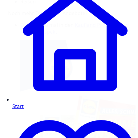
Reisen
Noch mehr Discounter Angebote?
Dann schau mal in den
Kaufland Prospekt
und
Penny Prospekt
Start