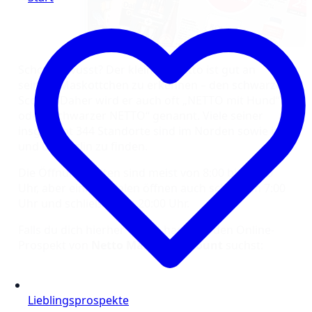
Schon gewusst? Der kleinere Netto ist gut an
seinem Maskottchen zu erkennen – den schwarzen
Scottie. Daher wird er auch oft „NETTO mit Hund“
oder „Schwarzer NETTO“ genannt. Viele seiner
insgesamt 344 Standorte sind im Norden sowie in
und um Berlin zu finden.
Die Öffnungszeiten sind meist von 8:00 bis 21:00
Uhr, aber einige Filialen öffnen auch schon um 7:00
Uhr und schließen um 20:00 Uhr.
Falls du dich hierher verirrt hast und den Online-
Prospekt von
Netto Marken-Discount
suchst:
Lieblingsprospekte