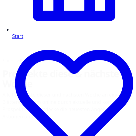
Start
Startseite
›
Prospekte
Prospekte diese & nächste
Woche
Alle Prospekte dieser und nächsten Woche an einem Ort.
Blättere bequem online durch aktuelle und kommende
Prospekte und entdecke die neuesten Angebote,
Aktionen und Rabatte.