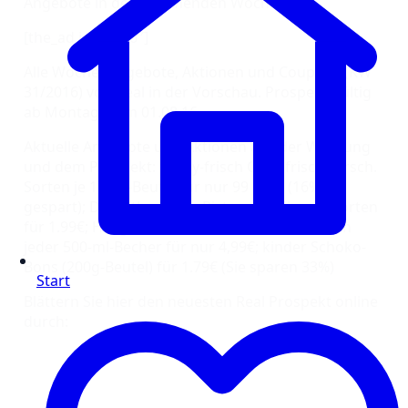
Angebote in der kommenden Woche.
[the_ad id=“1316″]
Alle Wochenangebote, Aktionen und Coupons (KW
31/2016) von Real in der Vorschau. Prospekt gültig
ab Montag, dem 01.08.16
Aktuelle Angebote und Aktionen aus der Werbung
und dem Prospekt: funny-frisch Chipsfrisch versch.
Sorten je 175-g-Beutel für nur 99 Cent (16%
gespart); Dr. Oetker Pizza Ristorante diverse Sorten
für 1.99€; Häagen Dazs Eis verschiedene Sorten
jeder 500-ml-Becher für nur 4,99€; kinder Schoko-
Bons (200g-Beutel) für 1.79€ (Sie sparen 33%)
Start
Blättern Sie hier den neuesten Real Prospekt online
durch: