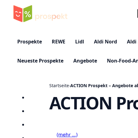
Su
Prospekte
REWE
Lidl
Aldi Nord
Aldi
Neueste Prospekte
Angebote
Non-Food-A
Startseite
›
ACTION Prospekt – Angebote ab
ACTION Pro
Startseite
Prospekte
Angebote
(mehr …)