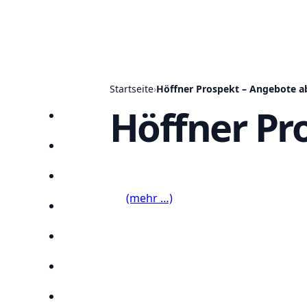
Startseite
›
Höffner Prospekt – Angebote ab
Höffner Pr
Startseite
Prospekte
Angebote
(mehr …)
Anbieter
Suchen
Lieblingsprospekte
Kompass