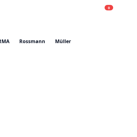
0
Einkaufsliste
Hell
RMA
Rossmann
Müller