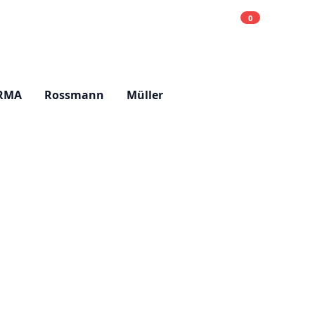
0
Einkaufsliste
Hell
RMA
Rossmann
Müller